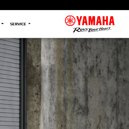
S
SERVICE
A2
e
Tenere
700
)
(Low)
35kW
A2
e
Tenere
700
Rally
35kW