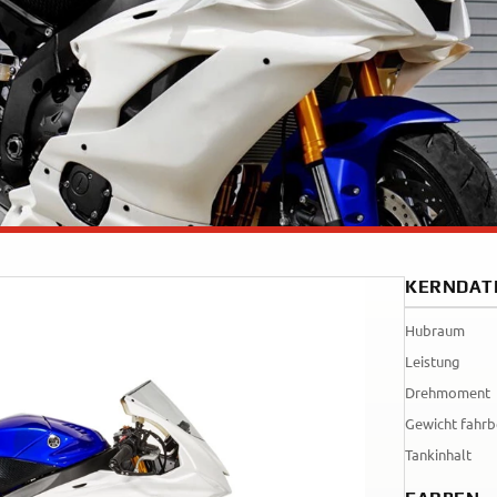
Tenere
WR12
700
World
Raid
KERNDAT
Hubraum
Leistung
Drehmoment
Gewicht fahrb
Tankinhalt