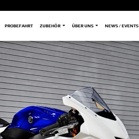
PROBEFAHRT
ZUBEHÖR
ÜBER UNS
NEWS / EVENT
ADVENTURE
A
A
HYPER NAKED
SPORT HERITAGE
Tenere
Tener
700
700
(Low
SPORT TOURING
SUPERSPORT
A2
A
Tenere
Tener
700
700
35kW
Rally
A
A1