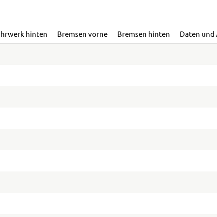
ahrwerk hinten
Bremsen vorne
Bremsen hinten
Daten und