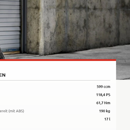
5R
EN
599 ccm
118,4 PS
61,7 Nm
ereit (mit ABS)
190 kg
17 l