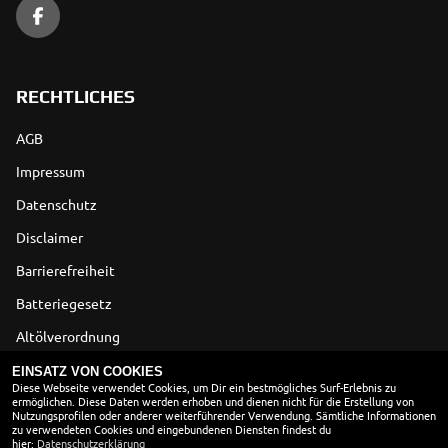
RECHTLICHES
AGB
Impressum
Datenschutz
Disclaimer
Barrierefreiheit
Batteriegesetz
Altölverordnung
EINSATZ VON COOKIES
ÖFFNUNGSZEITEN
Diese Webseite verwendet Cookies, um Dir ein bestmögliches Surf-Erlebnis zu
ermöglichen. Diese Daten werden erhoben und dienen nicht für die Erstellung von
Nutzungsprofilen oder anderer weiterführender Verwendung. Sämtliche Informationen
zu verwendeten Cookies und eingebundenen Diensten findest du
Montag:
08:00 - 12:00 und 14:00 - 18:00
hier:
Datenschutzerklärung