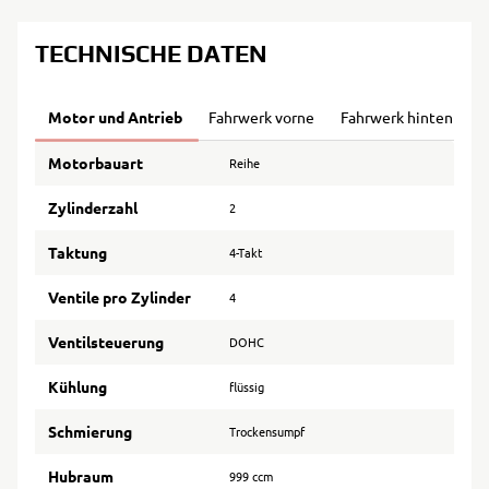
TECHNISCHE DATEN
Motor und Antrieb
Fahrwerk vorne
Fahrwerk hinten
B
Motorbauart
Reihe
Zylinderzahl
2
Taktung
4-Takt
Ventile pro Zylinder
4
Ventilsteuerung
DOHC
Kühlung
flüssig
Schmierung
Trockensumpf
Hubraum
999 ccm