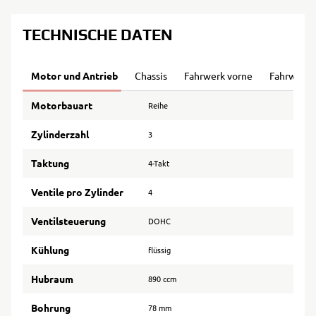
TECHNISCHE DATEN
Motor und Antrieb
Chassis
Fahrwerk vorne
Fahrwerk 
Motorbauart
Reihe
Zylinderzahl
3
Taktung
4-Takt
Ventile pro Zylinder
4
Ventilsteuerung
DOHC
Kühlung
flüssig
Hubraum
890 ccm
Bohrung
78 mm